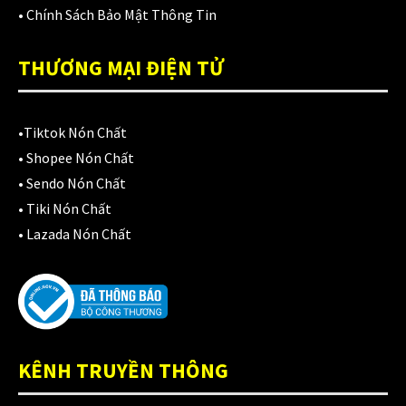
Áo mưa
(7)
•
Chính Sách Bảo Mật Thông Tin
ÁO QUẦN GIÁP
(48)
THƯƠNG MẠI ĐIỆN TỬ
Balo - Túi đeo
(21)
BULLDOG
(47)
•
Tiktok Nón Chất
Dưỡng sên
•
Shopee Nón Chất
(5)
•
Sendo Nón Chất
Đệm lót yên xe
(3)
•
Tiki Nón Chất
•
Lazada Nón Chất
EGO
(80)
FALCON
(18)
Găng cụt ngón
(6)
Găng dài ngón
(20)
KÊNH TRUYỀN THÔNG
GĂNG TAY
(28)