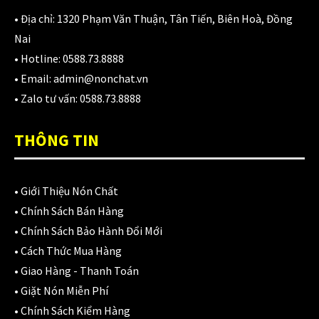
1,700,000
₫
• Địa chỉ:
1320 Phạm Văn Thuận, Tân Tiến, Biên Hoà, Đồng
Nai
• Hotline:
0588.73.8888
Nón KYT Venom đen nhám
• Email:
admin@nonchat.vn
1,800,000
₫
1,650,000
₫
• Zalo tư vấn:
0588.73.8888
THÔNG TIN
Balo chống nước Motowolf MDL0717 40L
750,000
₫
•
Giới Thiệu Nón Chất
•
Chính Sách Bán Hàng
•
Chính Sách Bảo Hành Đổi Mới
CATEGORIES
•
Cách Thức Mua Hàng
•
Giao Hàng - Thanh Toán
Áo Giáp
(33)
•
Giặt Nón Miễn Phí
•
Chính Sách Kiểm Hàng