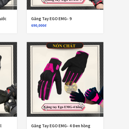
Nón Ls2 OF606
Đệm lót yên xe
(3)
Drifter đen xanh
3,900,000
₫
ước
Găng Tay EGO EMG- 9
EGO
(80)
690,000
₫
FALCON
(18)
Găng cụt ngón
(6)
Găng dài ngón
(20)
GĂNG TAY
(28)
Giá đỡ điện thoại
(6)
GIÁP BẢO HỘ
(50)
Giáp tay chân
(1)
Giày có giáp
(8)
l
Găng Tay EGO EMG- 4 Đen hồng