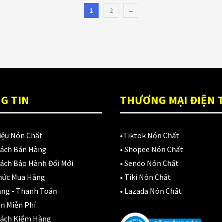
1
2
→
G TIN
THƯƠNG MẠI ĐIỆN 
iệu Nón Chất
•
Tiktok Nón Chất
Sách Bán Hàng
•
Shopee Nón Chất
ách Bảo Hành Đổi Mới
•
Sendo Nón Chất
hức Mua Hàng
•
Tiki Nón Chất
àng - Thanh Toán
•
Lazada Nón Chất
n Miễn Phí
Sách Kiểm Hàng