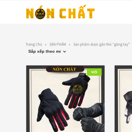
Trang Chủ
SẢN PHẨM
Sản phẩm được gắn thẻ “găng tay”
LIÊN HỆ
FILTER BY PRICE
Địa chỉ: 1330 Phạm Văn Thuận,
MỚI
Tân Tiến, Biên Hòa, ĐN.
LỌC
Giá:
80,00
SĐT: 0588.73.8888
Email:
nonchatbh@gmail.com