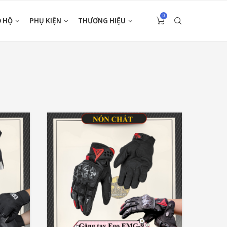
0
O HỘ
PHỤ KIỆN
THƯƠNG HIỆU
 PRODUCTS
CATEGORIES
Nón Ego E24
Áo Giáp
(33)
Xám Titan
Áo mưa
(7)
980,000
₫
ÁO QUẦN GIÁP
(48)
Áo giáp LS2
Balo - Túi đeo
(21)
Garda Air Man
2,890,000
₫
BULLDOG
(47)
Dưỡng sên
(5)