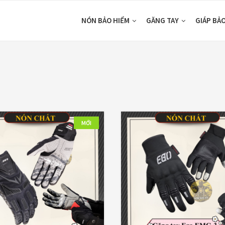
NÓN BẢO HIỂM
GĂNG TAY
GIÁP BẢ
SHOP BY COLORS
TOP RATED
Đen
(3)
MỚI
Đen đỏ
(2)
0₫
—
1,190,000₫
Vàng
(1)