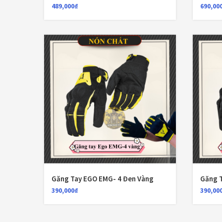
489,000
₫
690,00
Găng Tay EGO EMG- 4 Đen Vàng
Găng 
390,000
₫
390,00