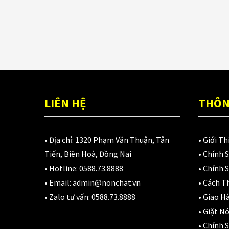
LIÊN HỆ
THÔN
• Địa chỉ:
1320 Phạm Văn Thuận, Tân
•
Giới Th
Tiến, Biên Hoà, Đồng Nai
•
Chính 
• Hotline:
0588.73.8888
•
Chính S
• Email:
admin@nonchat.vn
•
Cách T
• Zalo tư vấn:
0588.73.8888
•
Giao H
•
Giặt Nó
•
Chính 