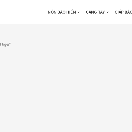
NÓN BẢO HIỂM
GĂNG TAY
GIÁP BẢ
 tiger”
SHOP BY COLORS
TOP RATED
Đen
(1)
pha lê
(1)
00₫
—
160,000₫
Trong
(1)