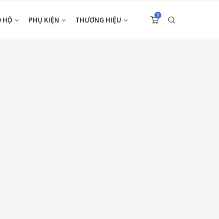
0
O HỘ
PHỤ KIỆN
THƯƠNG HIỆU
 PRODUCTS
CATEGORIES
Nón Ego E24
Áo Giáp
(33)
Xám Titan
Áo mưa
(7)
980,000
₫
ÁO QUẦN GIÁP
(48)
Áo giáp LS2
Balo - Túi đeo
(21)
Garda Air Man
2,890,000
₫
BULLDOG
(47)
Dưỡng sên
(5)