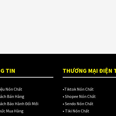
G TIN
THƯƠNG MẠI ĐIỆN 
iệu Nón Chất
•
Tiktok Nón Chất
Sách Bán Hàng
•
Shopee Nón Chất
ách Bảo Hành Đổi Mới
•
Sendo Nón Chất
hức Mua Hàng
•
Tiki Nón Chất