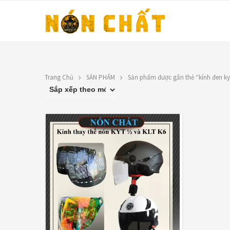
Trang Chủ
SẢN PHẨM
Sản phẩm được gắn thẻ “kính đen kyt
LIÊN HỆ
FILTER BY PRICE
Địa chỉ: 1330 Phạm Văn Thuận,
Tân Tiến, Biên Hòa, ĐN.
LỌC
Giá:
120,0
SĐT: 0588.73.8888
Email:
nonchatbh@gmail.com