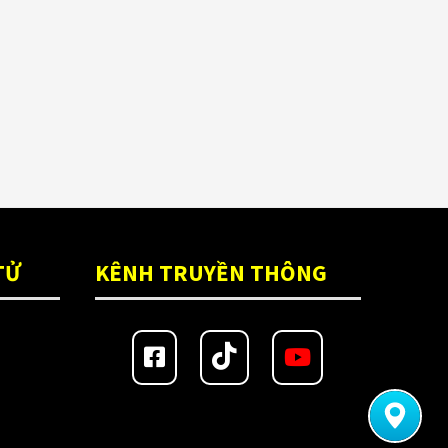
Nón Ls2 OF606
Đệm lót yên xe
(3)
Drifter đen xanh
3,900,000
₫
EGO
(80)
FALCON
(18)
Găng cụt ngón
(6)
Găng dài ngón
(20)
GĂNG TAY
(28)
TỬ
KÊNH TRUYỀN THÔNG
Giá đỡ điện thoại
(6)
GIÁP BẢO HỘ
(50)
Giáp tay chân
(1)
Giày có giáp
(8)