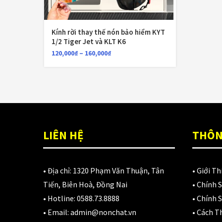
Kính rời thay thế nón bảo hiểm KYT
1/2 Tiger Jet và KLT K6
120,000
₫
–
160,000
₫
LIÊN HỆ
THÔN
• Địa chỉ:
1320 Phạm Văn Thuận, Tân
•
Giới Th
Tiến, Biên Hoà, Đồng Nai
•
Chính 
• Hotline:
0588.73.8888
•
Chính S
• Email:
admin@nonchat.vn
•
Cách T