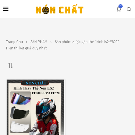
0
Trang Chủ
SẢN PHẨM
Sản phẩm được gắn thẻ “kính ls2 ff800”
LIÊN HỆ
Hiển thị kết quả duy nhất
Địa chỉ: 1330 Phạm Văn Thuận, Tân Tiến, Biên Hòa, ĐN.
SĐT: 0588.73.8888
Email:
nonchatbh@gmail.com
FILTER BY PRICE