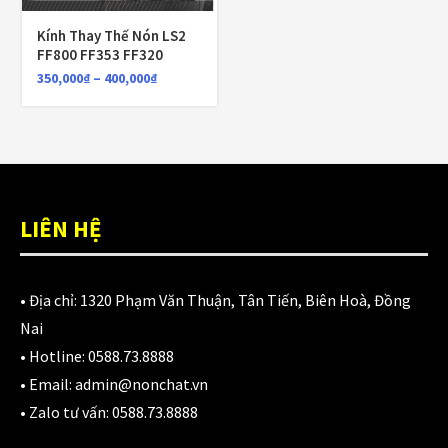
LỌC
Kính Thay Thế Nón LS2
Giá:
350,000₫
—
400,000₫
FF800 FF353 FF320
350,000
₫
–
400,000
₫
SHOP BY COLORS
7 màu
(1)
Đen
(1)
LIÊN HỆ
gương bạc
(1)
• Địa chỉ:
1320 Phạm Văn Thuận, Tân Tiến, Biên Hoà, Đồng
Revo cam
(1)
Nai
Revo xanh
(1)
• Hotline:
0588.73.8888
• Email:
admin@nonchat.vn
Trong
(1)
• Zalo tư vấn:
0588.73.8888