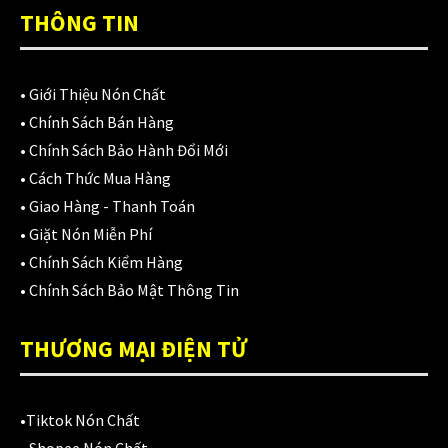
TOP RATED PRODUCTS
THÔNG TIN
Nón Ego E24 Xám Titan
980,000
₫
•
Giới Thiệu Nón Chất
•
Chính Sách Bán Hàng
•
Chính Sách Bảo Hành Đổi Mới
•
Cách Thức Mua Hàng
Áo giáp LS2 Garda Air Man
•
Giao Hàng - Thanh Toán
2,890,000
₫
•
Giặt Nón Miễn Phí
•
Chính Sách Kiểm Hàng
•
Chính Sách Bảo Mật Thông Tin
Nón Ls2 OF606 Drifter đen xanh
3,900,000
₫
THƯƠNG MẠI ĐIỆN TỬ
•
Tiktok Nón Chất
CATEGORIES