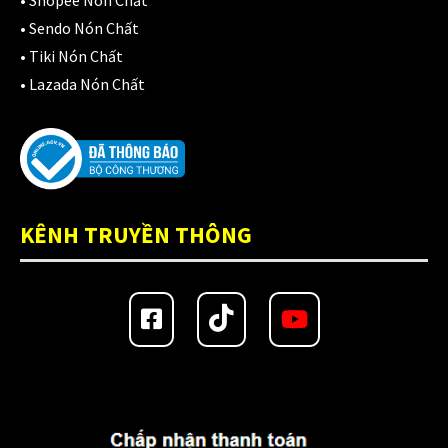
•
Shopee Nón Chất
•
Sendo Nón Chất
Áo Giáp
(33)
•
Tiki Nón Chất
•
Lazada Nón Chất
Áo mưa
(7)
ÁO QUẦN GIÁP
(48)
Balo - Túi đeo
(21)
BULLDOG
(47)
KÊNH TRUYỀN THÔNG
Dưỡng sên
(5)
Đệm lót yên xe
(3)
EGO
(80)
FALCON
(18)
Găng cụt ngón
(6)