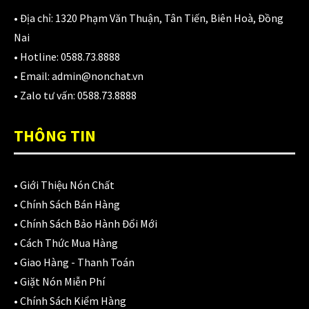
980,000
₫
• Địa chỉ:
1320 Phạm Văn Thuận, Tân Tiến, Biên Hoà, Đồng
Nai
• Hotline:
0588.73.8888
Áo giáp LS2 Garda Air Man
• Email:
admin@nonchat.vn
2,890,000
₫
• Zalo tư vấn:
0588.73.8888
THÔNG TIN
Nón Ls2 OF606 Drifter đen xanh
3,900,000
₫
•
Giới Thiệu Nón Chất
•
Chính Sách Bán Hàng
•
Chính Sách Bảo Hành Đổi Mới
CATEGORIES
•
Cách Thức Mua Hàng
•
Giao Hàng - Thanh Toán
Áo Giáp
(33)
•
Giặt Nón Miễn Phí
•
Chính Sách Kiểm Hàng