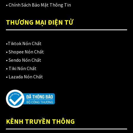
Áo mưa
(7)
•
Chính Sách Bảo Mật Thông Tin
ÁO QUẦN GIÁP
(48)
THƯƠNG MẠI ĐIỆN TỬ
Balo - Túi đeo
(21)
BULLDOG
(47)
•
Tiktok Nón Chất
Dưỡng sên
•
Shopee Nón Chất
(5)
•
Sendo Nón Chất
Đệm lót yên xe
(3)
•
Tiki Nón Chất
•
Lazada Nón Chất
EGO
(80)
FALCON
(18)
Găng cụt ngón
(6)
Găng dài ngón
(20)
KÊNH TRUYỀN THÔNG
GĂNG TAY
(28)