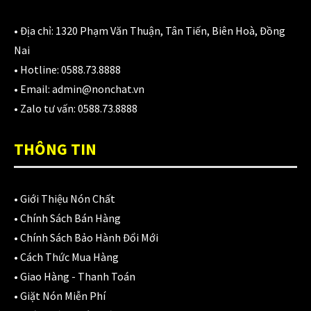
980,000
₫
• Địa chỉ:
1320 Phạm Văn Thuận, Tân Tiến, Biên Hoà, Đồng
Nai
Áo giáp LS2 Garda Air Man
• Hotline:
0588.73.8888
2,890,000
₫
• Email:
admin@nonchat.vn
• Zalo tư vấn:
0588.73.8888
THÔNG TIN
Nón Ls2 OF606 Drifter đen xanh
3,900,000
₫
•
Giới Thiệu Nón Chất
•
Chính Sách Bán Hàng
•
Chính Sách Bảo Hành Đổi Mới
CATEGORIES
•
Cách Thức Mua Hàng
•
Giao Hàng - Thanh Toán
Áo Giáp
(33)
•
Giặt Nón Miễn Phí