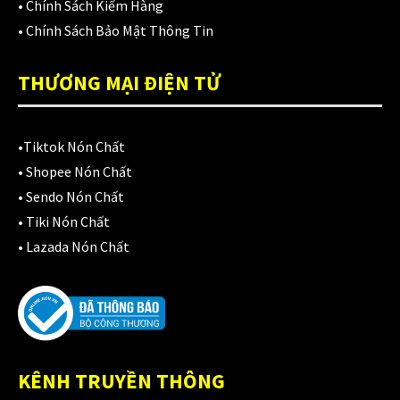
Áo mưa
(7)
•
Chính Sách Kiểm Hàng
•
Chính Sách Bảo Mật Thông Tin
ÁO QUẦN GIÁP
(48)
Balo - Túi đeo
THƯƠNG MẠI ĐIỆN TỬ
(21)
BULLDOG
(47)
•
Tiktok Nón Chất
Dưỡng sên
(5)
•
Shopee Nón Chất
Đệm lót yên xe
(3)
•
Sendo Nón Chất
•
Tiki Nón Chất
EGO
(80)
•
Lazada Nón Chất
FALCON
(18)
Găng cụt ngón
(6)
Găng dài ngón
(20)
KÊNH TRUYỀN THÔNG
GĂNG TAY
(28)