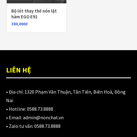
980,000
₫
Bộ lót thay thế nón lật
hàm EGO E91
380,000
₫
Áo giáp LS2 Garda Air Man
2,890,000
₫
Nón Ls2 OF606 Drifter đen xanh
LIÊN HỆ
3,900,000
₫
• Địa chỉ:
1320 Phạm Văn Thuận, Tân Tiến, Biên Hoà, Đồng
Nai
CATEGORIES
• Hotline:
0588.73.8888
• Email:
admin@nonchat.vn
Áo Giáp
(33)
• Zalo tư vấn:
0588.73.8888