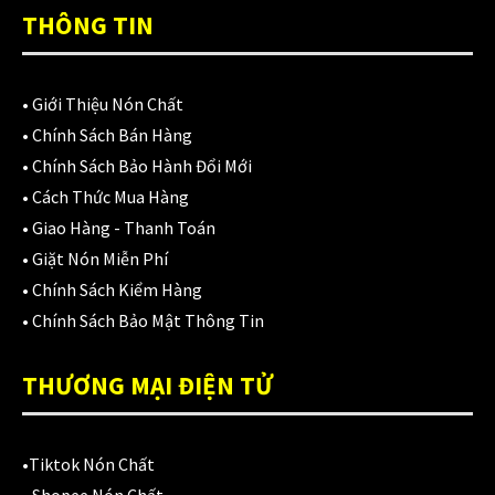
Áo mưa
(7)
THÔNG TIN
ÁO QUẦN GIÁP
(48)
Balo - Túi đeo
(21)
•
Giới Thiệu Nón Chất
•
Chính Sách Bán Hàng
BULLDOG
(47)
•
Chính Sách Bảo Hành Đổi Mới
Dưỡng sên
(5)
•
Cách Thức Mua Hàng
•
Giao Hàng - Thanh Toán
Đệm lót yên xe
(3)
•
Giặt Nón Miễn Phí
EGO
(80)
•
Chính Sách Kiểm Hàng
•
Chính Sách Bảo Mật Thông Tin
FALCON
(18)
THƯƠNG MẠI ĐIỆN TỬ
Găng cụt ngón
(6)
Găng dài ngón
(20)
•
Tiktok Nón Chất
GĂNG TAY
(28)