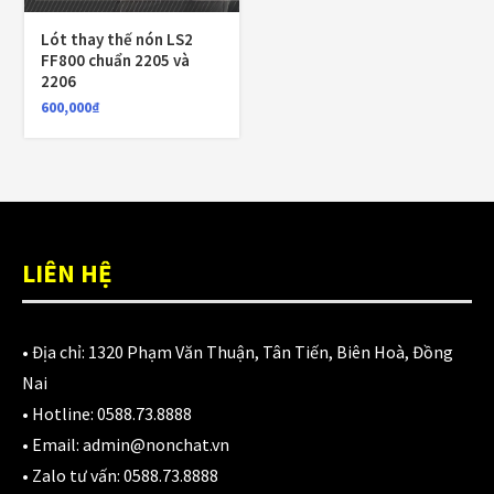
1,700,000
₫
Lót thay thế nón LS2
FF800 chuẩn 2205 và
2206
Nón KYT Venom đen nhám
600,000
₫
1,800,000
₫
1,650,000
₫
Balo chống nước Motowolf MDL0717 40L
LIÊN HỆ
750,000
₫
• Địa chỉ:
1320 Phạm Văn Thuận, Tân Tiến, Biên Hoà, Đồng
Nai
CATEGORIES
• Hotline:
0588.73.8888
• Email:
admin@nonchat.vn
Áo Giáp
(33)
• Zalo tư vấn:
0588.73.8888