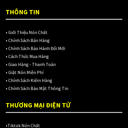
Áo mưa
(7)
THÔNG TIN
ÁO QUẦN GIÁP
(48)
Balo - Túi đeo
(21)
•
Giới Thiệu Nón Chất
BULLDOG
(47)
•
Chính Sách Bán Hàng
•
Chính Sách Bảo Hành Đổi Mới
Dưỡng sên
(5)
•
Cách Thức Mua Hàng
Đệm lót yên xe
(3)
•
Giao Hàng - Thanh Toán
•
Giặt Nón Miễn Phí
EGO
(80)
•
Chính Sách Kiểm Hàng
FALCON
(18)
•
Chính Sách Bảo Mật Thông Tin
Găng cụt ngón
(6)
THƯƠNG MẠI ĐIỆN TỬ
Găng dài ngón
(20)
GĂNG TAY
(28)
•
Tiktok Nón Chất