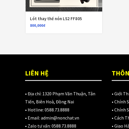
N
D
3
Lót thay thế nón LS2 FF805
800,000
₫
LIÊN HỆ
THÔN
• Địa chỉ:
1320 Phạm Văn Thuận, Tân
•
Giới Th
Tiến, Biên Hoà, Đồng Nai
•
Chính 
• Hotline:
0588.73.8888
•
Chính S
• Email:
admin@nonchat.vn
•
Cách T
• Zalo tư vấn:
0588.73.8888
•
Giao H