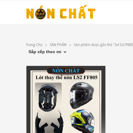
Trang Chủ
SẢN PHẨM
Sản phẩm được gắn thẻ “lot ls2 ff80
LIÊN HỆ
TOP RATED PRO
N
Địa chỉ: 1330 Phạm Văn Thuận,
X
Tân Tiến, Biên Hòa, ĐN.
9
SĐT: 0588.73.8888
Á
Email:
nonchatbh@gmail.com
G
2