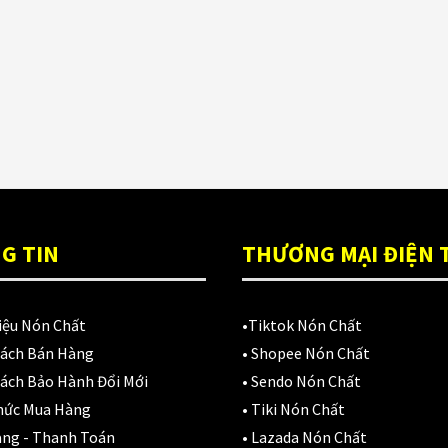
ón Ls2 OF606
Đệm lót yên xe
(3)
rifter đen xanh
,900,000
₫
EGO
(80)
FALCON
(18)
Găng cụt ngón
(6)
Găng dài ngón
(20)
GĂNG TAY
(28)
G TIN
THƯƠNG MẠI ĐIỆN 
Giá đỡ điện thoại
(6)
iệu Nón Chất
•
Tiktok Nón Chất
GIÁP BẢO HỘ
(50)
Sách Bán Hàng
•
Shopee Nón Chất
Giáp tay chân
(1)
ách Bảo Hành Đổi Mới
•
Sendo Nón Chất
hức Mua Hàng
•
Tiki Nón Chất
Giày có giáp
(8)
àng - Thanh Toán
•
Lazada Nón Chất