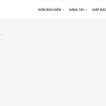
NÓN BẢO HIỂM
GĂNG TAY
GIÁP BẢ
5”
DUCTS
CATEGORIES
ón Ego E24
Áo Giáp
(33)
ám Titan
Áo mưa
(7)
80,000
₫
ÁO QUẦN GIÁP
(48)
o giáp LS2
Balo - Túi đeo
(21)
arda Air Man
,890,000
₫
BULLDOG
(47)
Dưỡng sên
(5)