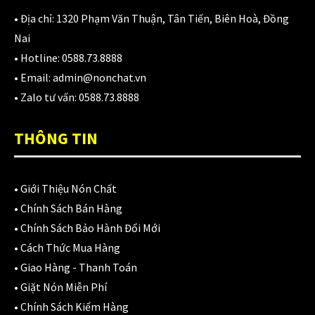
980,000
₫
• Địa chỉ:
1320 Phạm Văn Thuận, Tân Tiến, Biên Hoà, Đồng
Nai
• Hotline:
0588.73.8888
Áo giáp LS2 Garda Air Man
• Email:
admin@nonchat.vn
2,890,000
₫
• Zalo tư vấn:
0588.73.8888
THÔNG TIN
Nón Ls2 OF606 Drifter đen xanh
3,900,000
₫
•
Giới Thiệu Nón Chất
•
Chính Sách Bán Hàng
•
Chính Sách Bảo Hành Đổi Mới
CATEGORIES
•
Cách Thức Mua Hàng
•
Giao Hàng - Thanh Toán
Áo Giáp
(33)
•
Giặt Nón Miễn Phí
•
Chính Sách Kiểm Hàng