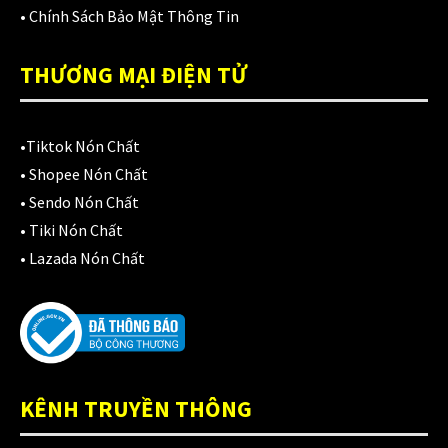
Áo mưa
(7)
•
Chính Sách Bảo Mật Thông Tin
ÁO QUẦN GIÁP
(48)
THƯƠNG MẠI ĐIỆN TỬ
Balo - Túi đeo
(21)
BULLDOG
(47)
•
Tiktok Nón Chất
Dưỡng sên
•
Shopee Nón Chất
(5)
•
Sendo Nón Chất
Đệm lót yên xe
(3)
•
Tiki Nón Chất
•
Lazada Nón Chất
EGO
(80)
FALCON
(18)
Găng cụt ngón
(6)
Găng dài ngón
(20)
KÊNH TRUYỀN THÔNG
GĂNG TAY
(28)