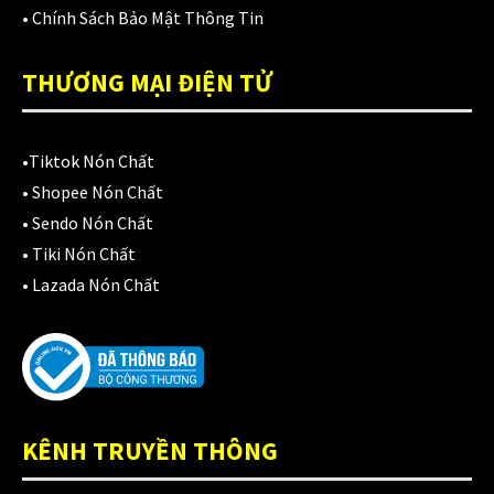
Áo mưa
(7)
•
Chính Sách Bảo Mật Thông Tin
ÁO QUẦN GIÁP
(48)
THƯƠNG MẠI ĐIỆN TỬ
Balo - Túi đeo
(21)
BULLDOG
(47)
•
Tiktok Nón Chất
Dưỡng sên
•
Shopee Nón Chất
(5)
•
Sendo Nón Chất
Đệm lót yên xe
(3)
•
Tiki Nón Chất
•
Lazada Nón Chất
EGO
(80)
FALCON
(18)
Găng cụt ngón
(6)
Găng dài ngón
(20)
KÊNH TRUYỀN THÔNG
GĂNG TAY
(28)