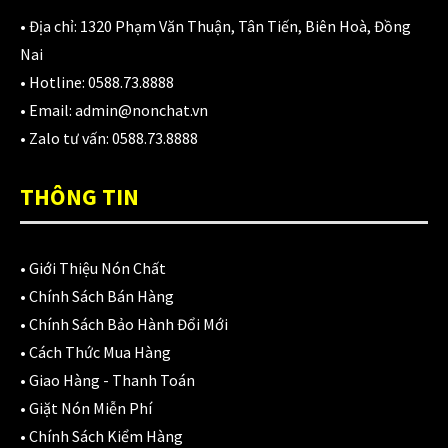
980,000
₫
• Địa chỉ:
1320 Phạm Văn Thuận, Tân Tiến, Biên Hoà, Đồng
Nai
• Hotline:
0588.73.8888
Áo giáp LS2 Garda Air Man
• Email:
admin@nonchat.vn
2,890,000
₫
• Zalo tư vấn:
0588.73.8888
THÔNG TIN
Nón Ls2 OF606 Drifter đen xanh
3,900,000
₫
•
Giới Thiệu Nón Chất
•
Chính Sách Bán Hàng
•
Chính Sách Bảo Hành Đổi Mới
CATEGORIES
•
Cách Thức Mua Hàng
•
Giao Hàng - Thanh Toán
Áo Giáp
(33)
•
Giặt Nón Miễn Phí
•
Chính Sách Kiểm Hàng