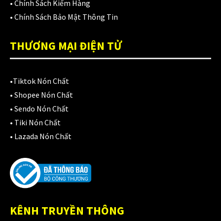
Áo mưa
(7)
•
Chính Sách Kiểm Hàng
•
Chính Sách Bảo Mật Thông Tin
ÁO QUẦN GIÁP
(48)
Balo - Túi đeo
THƯƠNG MẠI ĐIỆN TỬ
(21)
BULLDOG
(47)
•
Tiktok Nón Chất
Dưỡng sên
(5)
•
Shopee Nón Chất
Đệm lót yên xe
(3)
•
Sendo Nón Chất
•
Tiki Nón Chất
EGO
(80)
•
Lazada Nón Chất
FALCON
(18)
Găng cụt ngón
(6)
Găng dài ngón
(20)
KÊNH TRUYỀN THÔNG
GĂNG TAY
(28)