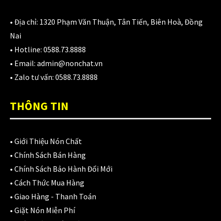
980,000
₫
• Địa chỉ:
1320 Phạm Văn Thuận, Tân Tiến, Biên Hoà, Đồng
Nai
Áo giáp LS2 Garda Air Man
• Hotline:
0588.73.8888
2,890,000
₫
• Email:
admin@nonchat.vn
• Zalo tư vấn:
0588.73.8888
THÔNG TIN
Nón Ls2 OF606 Drifter đen xanh
3,900,000
₫
•
Giới Thiệu Nón Chất
•
Chính Sách Bán Hàng
•
Chính Sách Bảo Hành Đổi Mới
CATEGORIES
•
Cách Thức Mua Hàng
•
Giao Hàng - Thanh Toán
Áo Giáp
(33)
•
Giặt Nón Miễn Phí