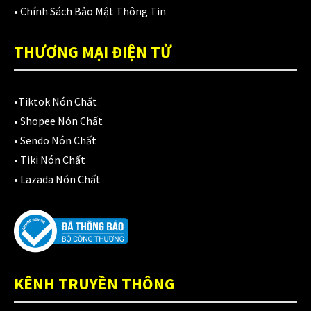
Áo mưa
(7)
•
Chính Sách Bảo Mật Thông Tin
ÁO QUẦN GIÁP
(48)
THƯƠNG MẠI ĐIỆN TỬ
Balo - Túi đeo
(21)
BULLDOG
(47)
•
Tiktok Nón Chất
Dưỡng sên
•
Shopee Nón Chất
(5)
•
Sendo Nón Chất
Đệm lót yên xe
(3)
•
Tiki Nón Chất
•
Lazada Nón Chất
EGO
(80)
FALCON
(18)
Găng cụt ngón
(6)
Găng dài ngón
(20)
KÊNH TRUYỀN THÔNG
GĂNG TAY
(28)