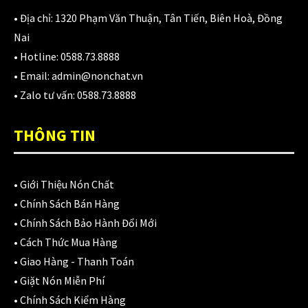
1,700,000
₫
• Địa chỉ:
1320 Phạm Văn Thuận, Tân Tiến, Biên Hoà, Đồng
Nai
• Hotline:
0588.73.8888
Nón KYT Venom đen nhám
• Email:
admin@nonchat.vn
1,800,000
₫
1,650,000
₫
• Zalo tư vấn:
0588.73.8888
THÔNG TIN
Balo chống nước Motowolf MDL0717 40L
750,000
₫
•
Giới Thiệu Nón Chất
•
Chính Sách Bán Hàng
•
Chính Sách Bảo Hành Đổi Mới
CATEGORIES
•
Cách Thức Mua Hàng
•
Giao Hàng - Thanh Toán
Áo Giáp
(33)
•
Giặt Nón Miễn Phí
•
Chính Sách Kiểm Hàng