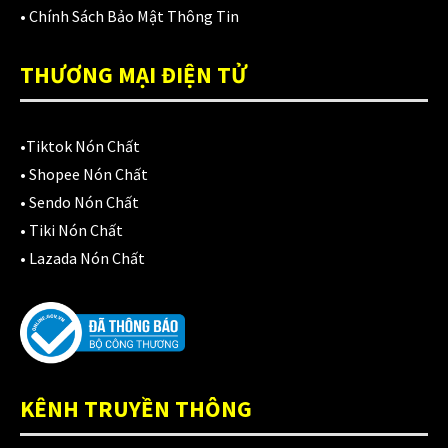
Áo mưa
(7)
•
Chính Sách Bảo Mật Thông Tin
ÁO QUẦN GIÁP
(48)
THƯƠNG MẠI ĐIỆN TỬ
Balo - Túi đeo
(21)
BULLDOG
(47)
•
Tiktok Nón Chất
Dưỡng sên
•
Shopee Nón Chất
(5)
•
Sendo Nón Chất
Đệm lót yên xe
(3)
•
Tiki Nón Chất
•
Lazada Nón Chất
EGO
(80)
FALCON
(18)
Găng cụt ngón
(6)
Găng dài ngón
(20)
KÊNH TRUYỀN THÔNG
GĂNG TAY
(28)