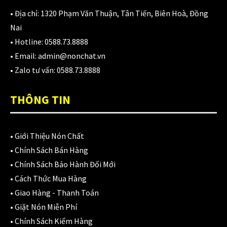
1,680,000
₫
• Địa chỉ:
1320 Phạm Văn Thuận, Tân Tiến, Biên Hoà, Đồng
Nai
• Hotline:
0588.73.8888
Kính gắn nón ZEUS 229
• Email:
admin@nonchat.vn
200,000
₫
–
250,000
₫
• Zalo tư vấn:
0588.73.8888
THÔNG TIN
Bộ lót thay thế nón Zeus 205
200,000
₫
•
Giới Thiệu Nón Chất
•
Chính Sách Bán Hàng
•
Chính Sách Bảo Hành Đổi Mới
CATEGORIES
•
Cách Thức Mua Hàng
•
Giao Hàng - Thanh Toán
Áo Giáp
(33)
•
Giặt Nón Miễn Phí
•
Chính Sách Kiểm Hàng