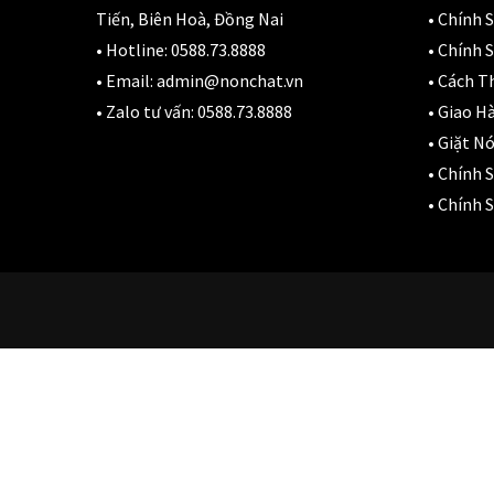
N
Tiến, Biên Hoà, Đồng Nai
•
Chính 
D
• Hotline:
0588.73.8888
•
Chính S
3
• Email:
admin@nonchat.vn
•
Cách T
• Zalo tư vấn:
0588.73.8888
•
Giao H
•
Giặt Nó
•
Chính 
•
Chính S