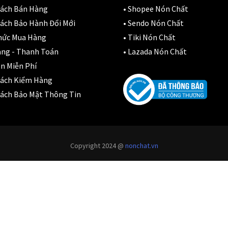
ón Ls2 OF606
Sách Bán Hàng
•
Shopee Nón Chất
Đệm lót yên xe
(3)
rifter đen xanh
ách Bảo Hành Đổi Mới
•
Sendo Nón Chất
,900,000
₫
hức Mua Hàng
•
Tiki Nón Chất
EGO
(80)
àng - Thanh Toán
•
Lazada Nón Chất
FALCON
(18)
n Miễn Phí
Sách Kiểm Hàng
Găng cụt ngón
(6)
ách Bảo Mật Thông Tin
Găng dài ngón
(20)
GĂNG TAY
(28)
Copyright 2024 @
nonchat.vn
Giá đỡ điện thoại
(6)
GIÁP BẢO HỘ
(50)
Giáp tay chân
(1)
Giày có giáp
(8)