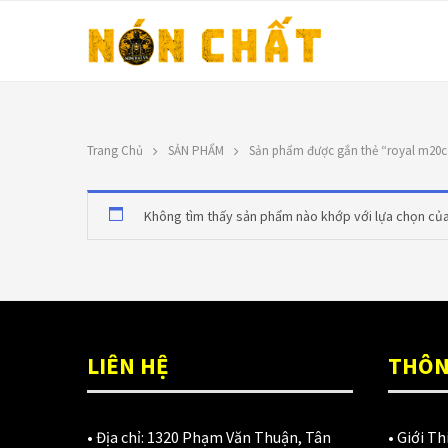
Trang Chủ
SẢN PHẨM
Sản phẩm được gắn thẻ “royal m20c
LIÊN HỆ
TOP RATED PRO
Không tìm thấy sản phẩm nào khớp với lựa chọn của
N
Địa chỉ: 1330 Phạm Văn Thuận,
X
Tân Tiến, Biên Hòa, ĐN.
9
SĐT: 0588.73.8888
Á
Email:
nonchatbh@gmail.com
LIÊN HỆ
THÔN
G
2
• Địa chỉ:
1320 Phạm Văn Thuận, Tân
•
Giới Th