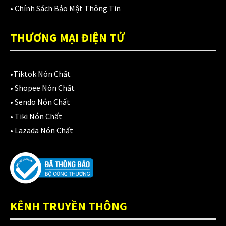
Áo mưa
(7)
•
Chính Sách Bảo Mật Thông Tin
ÁO QUẦN GIÁP
(48)
THƯƠNG MẠI ĐIỆN TỬ
Balo - Túi đeo
(21)
BULLDOG
(47)
•
Tiktok Nón Chất
Dưỡng sên
•
Shopee Nón Chất
(5)
•
Sendo Nón Chất
Đệm lót yên xe
(3)
•
Tiki Nón Chất
•
Lazada Nón Chất
EGO
(80)
FALCON
(18)
Găng cụt ngón
(6)
Găng dài ngón
(20)
KÊNH TRUYỀN THÔNG
GĂNG TAY
(28)