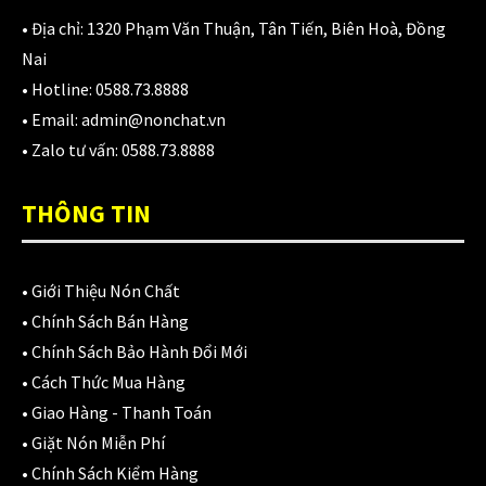
980,000
₫
• Địa chỉ:
1320 Phạm Văn Thuận, Tân Tiến, Biên Hoà, Đồng
Nai
• Hotline:
0588.73.8888
Áo giáp LS2 Garda Air Man
• Email:
admin@nonchat.vn
2,890,000
₫
• Zalo tư vấn:
0588.73.8888
THÔNG TIN
Nón Ls2 OF606 Drifter đen xanh
3,900,000
₫
•
Giới Thiệu Nón Chất
•
Chính Sách Bán Hàng
•
Chính Sách Bảo Hành Đổi Mới
CATEGORIES
•
Cách Thức Mua Hàng
•
Giao Hàng - Thanh Toán
Áo Giáp
(33)
•
Giặt Nón Miễn Phí
•
Chính Sách Kiểm Hàng