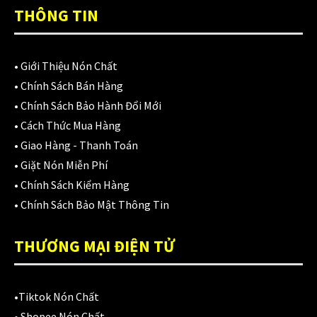
Áo mưa
(7)
THÔNG TIN
ÁO QUẦN GIÁP
(48)
Balo - Túi đeo
(21)
•
Giới Thiệu Nón Chất
•
Chính Sách Bán Hàng
BULLDOG
(47)
•
Chính Sách Bảo Hành Đổi Mới
Dưỡng sên
(5)
•
Cách Thức Mua Hàng
•
Giao Hàng - Thanh Toán
Đệm lót yên xe
(3)
•
Giặt Nón Miễn Phí
EGO
(80)
•
Chính Sách Kiểm Hàng
•
Chính Sách Bảo Mật Thông Tin
FALCON
(18)
THƯƠNG MẠI ĐIỆN TỬ
Găng cụt ngón
(6)
Găng dài ngón
(20)
•
Tiktok Nón Chất
GĂNG TAY
(28)
•
Shopee Nón Chất