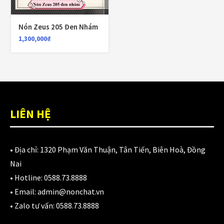
1,700,000
₫
Nón Zeus 205 Đen Nhám
1,300,000
₫
Nón KYT Venom đen nhám
1,800,000
₫
1,650,000
₫
Balo chống nước Motowolf MDL0717 40L
LIÊN HỆ
750,000
₫
• Địa chỉ:
1320 Phạm Văn Thuận, Tân Tiến, Biên Hoà, Đồng
Nai
CATEGORIES
• Hotline:
0588.73.8888
• Email:
admin@nonchat.vn
Áo Giáp
(33)
• Zalo tư vấn:
0588.73.8888