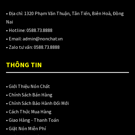
980,000
₫
• Địa chỉ:
1320 Phạm Văn Thuận, Tân Tiến, Biên Hoà, Đồng
Nai
Áo giáp LS2 Garda Air Man
• Hotline:
0588.73.8888
2,890,000
₫
• Email:
admin@nonchat.vn
• Zalo tư vấn:
0588.73.8888
THÔNG TIN
Nón Ls2 OF606 Drifter đen xanh
3,900,000
₫
•
Giới Thiệu Nón Chất
•
Chính Sách Bán Hàng
•
Chính Sách Bảo Hành Đổi Mới
CATEGORIES
•
Cách Thức Mua Hàng
•
Giao Hàng - Thanh Toán
Áo Giáp
(33)
•
Giặt Nón Miễn Phí