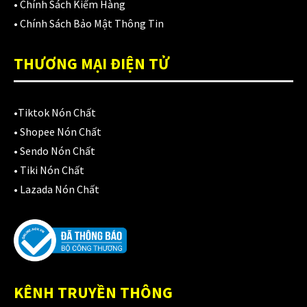
Áo mưa
(7)
•
Chính Sách Kiểm Hàng
•
Chính Sách Bảo Mật Thông Tin
ÁO QUẦN GIÁP
(48)
Balo - Túi đeo
THƯƠNG MẠI ĐIỆN TỬ
(21)
BULLDOG
(47)
•
Tiktok Nón Chất
Dưỡng sên
(5)
•
Shopee Nón Chất
Đệm lót yên xe
(3)
•
Sendo Nón Chất
•
Tiki Nón Chất
EGO
(80)
•
Lazada Nón Chất
FALCON
(18)
Găng cụt ngón
(6)
Găng dài ngón
(20)
KÊNH TRUYỀN THÔNG
GĂNG TAY
(28)