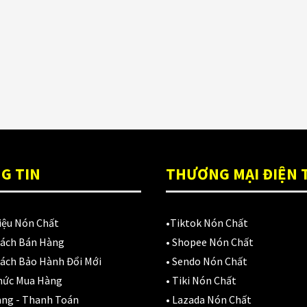
ón Ls2 OF606
Đệm lót yên xe
(3)
rifter đen xanh
,900,000
₫
EGO
(80)
FALCON
(18)
Găng cụt ngón
(6)
Găng dài ngón
(20)
GĂNG TAY
(28)
G TIN
THƯƠNG MẠI ĐIỆN 
Giá đỡ điện thoại
(6)
iệu Nón Chất
•
Tiktok Nón Chất
GIÁP BẢO HỘ
(50)
Sách Bán Hàng
•
Shopee Nón Chất
Giáp tay chân
(1)
ách Bảo Hành Đổi Mới
•
Sendo Nón Chất
hức Mua Hàng
•
Tiki Nón Chất
Giày có giáp
(8)
àng - Thanh Toán
•
Lazada Nón Chất