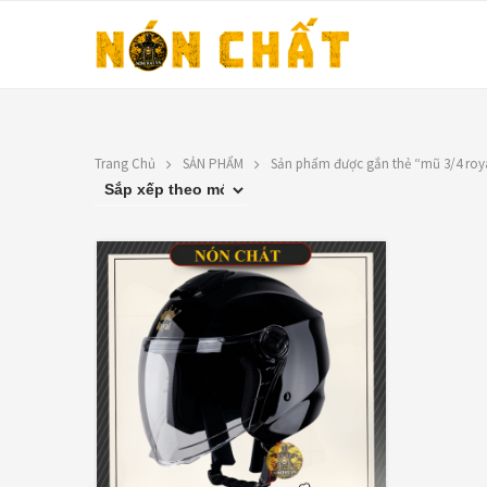
Trang Chủ
SẢN PHẨM
Sản phẩm được gắn thẻ “mũ 3/4 roy
LIÊN HỆ
TOP RATED PRO
N
Địa chỉ: 1330 Phạm Văn Thuận,
X
Tân Tiến, Biên Hòa, ĐN.
9
SĐT: 0588.73.8888
Á
Email:
nonchatbh@gmail.com
G
2