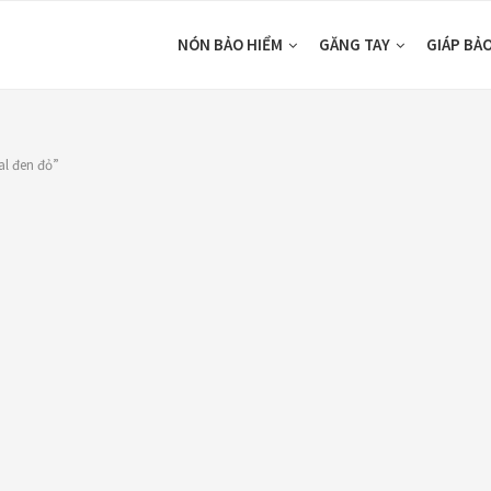
NÓN BẢO HIỂM
GĂNG TAY
GIÁP BẢ
al đen đỏ”
DUCTS
CATEGORIES
ón Ego E24
Áo Giáp
(33)
ám Titan
Áo mưa
(7)
80,000
₫
ÁO QUẦN GIÁP
(48)
o giáp LS2
Balo - Túi đeo
(21)
arda Air Man
,890,000
₫
BULLDOG
(47)
Dưỡng sên
(5)