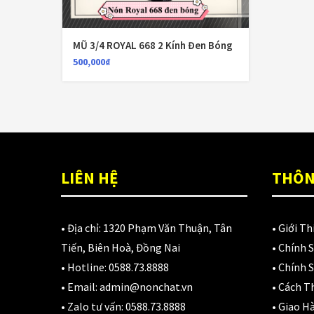
N
D
3
MŨ 3/4 ROYAL 668 2 Kính Đen Bóng
500,000
₫
LIÊN HỆ
THÔN
• Địa chỉ:
1320 Phạm Văn Thuận, Tân
•
Giới Th
Tiến, Biên Hoà, Đồng Nai
•
Chính 
• Hotline:
0588.73.8888
•
Chính S
• Email:
admin@nonchat.vn
•
Cách T
• Zalo tư vấn:
0588.73.8888
•
Giao H