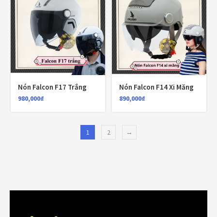
Kính nón bảo hiểm fullface
(20)
Kính thay thế nón bảo hiểm
(41)
KLT
(26)
KYT
(49)
Nón Falcon F17 Trắng
Nón Falcon F14 Xi Măng
980,000
₫
890,000
₫
Lót nón Bulldog
(6)
Lót nón EGO
(8)
1
2
→
Lót nón Falcon
(1)
Lót nón KLT
(2)
Lót nón KYT
(3)
Lót nón LS2
(18)