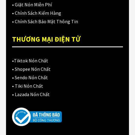
•
Giặt Nón Miễn Phí
NÓN 3/4 CÓ KÍNH
•
Chính Sách Kiểm Hàng
(135)
•
Chính Sách Bảo Mật Thông Tin
Nón 3/4 không kính
(14)
THƯƠNG MẠI ĐIỆN TỬ
NÓN BẢO HIỂM
(330)
Nón chất liệu Carbon
(45)
•
Tiktok Nón Chất
Nón dưới 1 triệu
(128)
•
Shopee Nón Chất
•
Sendo Nón Chất
Nón fullface
(135)
•
Tiki Nón Chất
Nón fullface cào cào
(19)
•
Lazada Nón Chất
Nón fullface cổ điển
(14)
Nón fullface lật hàm
(22)
Nón Trẻ Em
(11)