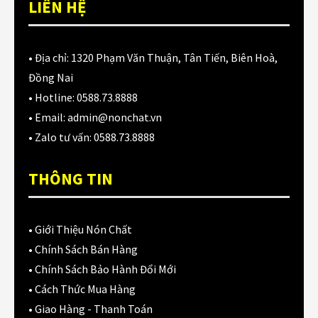
LIÊN HỆ
Lót nón POC
(1)
Lót nón Royal
(2)
• Địa chỉ:
1320 Phạm Văn Thuận, Tân Tiến, Biên Hoà,
Lót nón Yohe
(10)
Đồng Nai
• Hotline:
0588.73.8888
Lót nón Zeus
(3)
• Email:
admin@nonchat.vn
Lót thay thế nón bảo hiểm
(52)
• Zalo tư vấn:
0588.73.8888
LS2
(180)
THÔNG TIN
MOTOWOLF
(28)
NIC
(7)
•
Giới Thiệu Nón Chất
•
Chính Sách Bán Hàng
Nón 1 triệu đến 2tr
(99)
•
Chính Sách Bảo Hành Đổi Mới
Nón 1/2
(89)
•
Cách Thức Mua Hàng
•
Giao Hàng - Thanh Toán
Nón 3/4
(141)