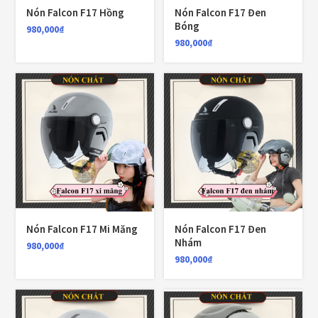
EGO
(80)
Nón Falcon F17 Hồng
Nón Falcon F17 Đen
Bóng
980,000
₫
FALCON
(18)
980,000
₫
Găng cụt ngón
(6)
Găng dài ngón
(20)
GĂNG TAY
(28)
Giá đỡ điện thoại
(6)
GIÁP BẢO HỘ
(50)
Giáp tay chân
(1)
Nón Falcon F17 Mi Măng
Nón Falcon F17 Đen
Nhám
980,000
₫
Giày có giáp
(8)
980,000
₫
Kính nón bảo hiểm 1/2
(12)
Kính nón bảo hiểm 3/4
(21)