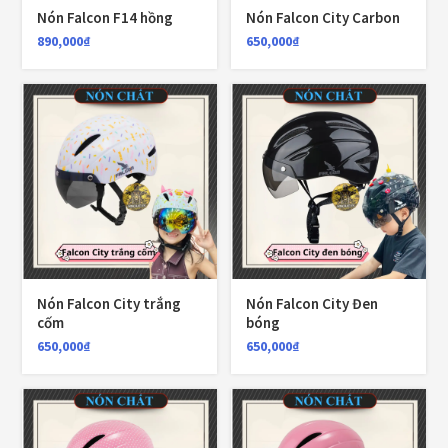
LỌC
Nón Falcon F14 hồng
Nón Falcon City Carbon
890,000
₫
650,000
₫
Giá:
650,000₫
—
980,000₫
TOP RATED PRODUCTS
Nón Yohe 981 tem bảy màu
1,700,000
₫
Nón KYT Venom đen nhám
Nón Falcon City trắng
Nón Falcon City Đen
cốm
bóng
1,800,000
₫
1,650,000
₫
650,000
₫
650,000
₫
Balo chống nước Motowolf MDL0717 40L
750,000
₫