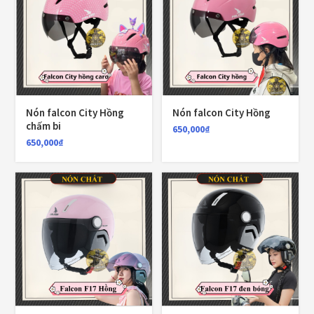
CATEGORIES
Áo Giáp
(33)
Nón falcon City Hồng
Nón falcon City Hồng
chấm bi
650,000
₫
Áo mưa
(7)
650,000
₫
ÁO QUẦN GIÁP
(48)
Balo - Túi đeo
(21)
BULLDOG
(47)
Dưỡng sên
(5)
Đệm lót yên xe
(3)