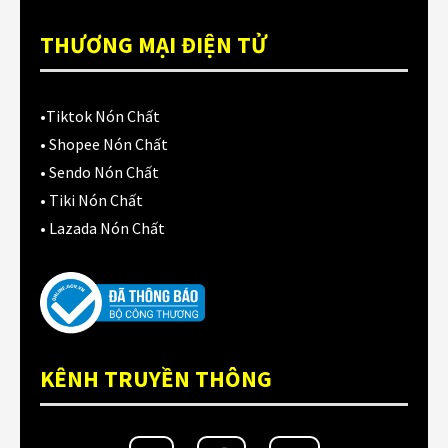
Nón dưới 1 triệu
(128)
THƯƠNG MẠI ĐIỆN TỬ
Nón fullface
(135)
Nón fullface cào cào
(19)
•
Tiktok Nón Chất
•
Shopee Nón Chất
Nón fullface cổ điển
(14)
•
Sendo Nón Chất
Nón fullface lật hàm
(22)
•
Tiki Nón Chất
•
Lazada Nón Chất
Nón Trẻ Em
(11)
Nón trên 2 triệu
(114)
Nón xe đạp
(25)
Ống tay
(3)
KÊNH TRUYỀN THÔNG
PHỤ KIỆN
(164)
Phụ kiện trang trí mũ bảo hiểm
(5)