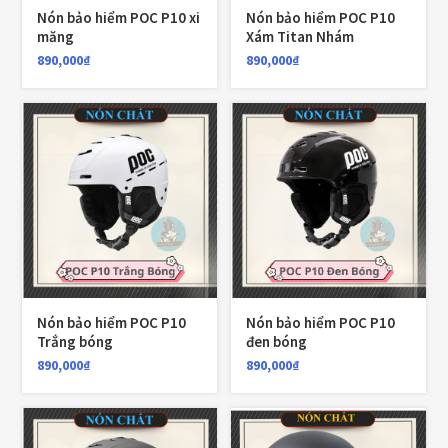
1,700,000
₫
Nón bảo hiểm POC P10 xi
Nón bảo hiểm POC P10
măng
Xám Titan Nhám
890,000
₫
890,000
₫
Nón KYT Venom đen nhám
1,800,000
₫
1,650,000
₫
Balo chống nước Motowolf MDL0717 40L
750,000
₫
Nón bảo hiểm POC P10
Nón bảo hiểm POC P10
Trắng bóng
đen bóng
CATEGORIES
890,000
₫
890,000
₫
Áo Giáp
(33)