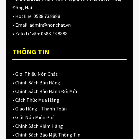
Đồng Nai
LS2
(180)
• Hotline:
0588.73.8888
MOTOWOLF
(28)
• Email:
admin@nonchat.vn
• Zalo tư vấn:
0588.73.8888
NIC
(7)
THÔNG TIN
Nón 1 triệu đến 2tr
(99)
Nón 1/2
(89)
•
Giới Thiệu Nón Chất
Nón 3/4
(141)
•
Chính Sách Bán Hàng
NÓN 3/4 CÓ KÍNH
(135)
•
Chính Sách Bảo Hành Đổi Mới
•
Cách Thức Mua Hàng
Nón 3/4 không kính
(14)
•
Giao Hàng - Thanh Toán
NÓN BẢO HIỂM
•
Giặt Nón Miễn Phí
(330)
•
Chính Sách Kiểm Hàng
Nón chất liệu Carbon
(45)
•
Chính Sách Bảo Mật Thông Tin