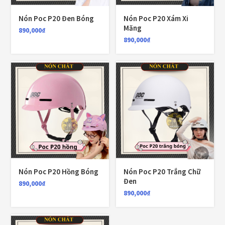
Giá đỡ điện thoại
(6)
Nón Poc P20 Đen Bóng
Nón Poc P20 Xám Xi
Măng
890,000
₫
GIÁP BẢO HỘ
(50)
890,000
₫
Giáp tay chân
(1)
Giày có giáp
(8)
Kính nón bảo hiểm 1/2
(12)
Kính nón bảo hiểm 3/4
(21)
Kính nón bảo hiểm fullface
(20)
Kính thay thế nón bảo hiểm
(41)
Nón Poc P20 Hồng Bóng
Nón Poc P20 Trắng Chữ
Đen
890,000
₫
KLT
(26)
890,000
₫
KYT
(49)