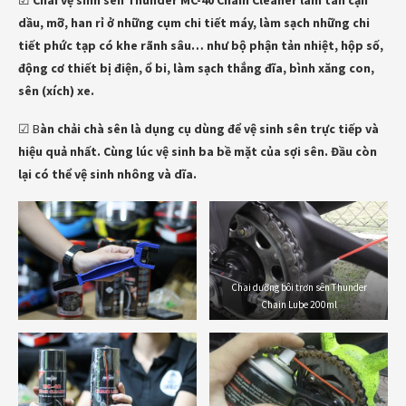
☑
Chai vệ sinh sên Thunder MC-40 Chain Cleaner làm tan cặn
dầu, mỡ, han rỉ ở những cụm chi tiết máy, làm sạch những chi
tiết phức tạp có khe rãnh sâu… như bộ phận tản nhiệt, hộp số,
động cơ thiết bị điện, ổ bi, làm sạch thắng đĩa, bình xăng con,
sên (xích) xe.
☑ B
àn chải chà sên là dụng cụ dùng để vệ sinh sên trực tiếp và
hiệu quả nhất. Cùng lúc vệ sinh ba bề mặt của sợi sên. Đầu còn
lại có thể vệ sinh nhông và dĩa.
Chai dưỡng bôi trơn sên Thunder
Chain Lube 200ml