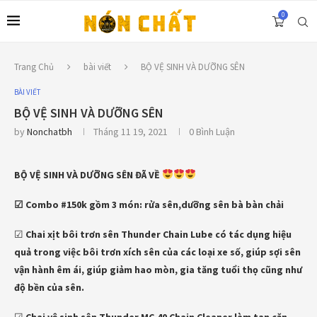
0
Trang Chủ
bài viết
BỘ VỆ SINH VÀ DƯỠNG SÊN
BÀI VIẾT
BỘ VỆ SINH VÀ DƯỠNG SÊN
by
Nonchatbh
Tháng 11 19, 2021
0 Bình Luận
BỘ VỆ SINH VÀ DƯỠNG SÊN ĐÃ VỀ
☑ Combo #150k gồm 3 món: rửa sên,dưỡng sên bà bàn chải
☑
Chai xịt bôi trơn sên Thunder Chain Lube có tác dụng hiệu
quả trong việc bôi trơn xích sên của các loại xe số, giúp sợi sên
vận hành êm ái, giúp giảm hao mòn, gia tăng tuổi thọ cũng như
độ bền của sên.