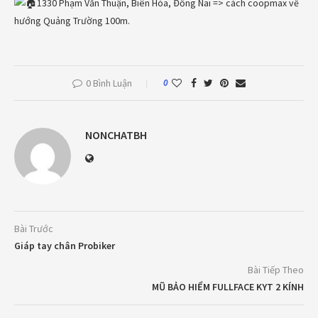
1330 Phạm Văn Thuận, Biên Hòa, Đồng Nai => cách coopmax về
hướng Quảng Trường 100m.
0 Bình Luận
0
NONCHATBH
Bài Trước
Giáp tay chân Probiker
Bài Tiếp Theo
MŨ BẢO HIỂM FULLFACE KYT 2 KÍNH