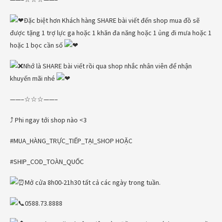
Đặc biệt hơn Khách hàng SHARE bài viết đến shop mua đồ sẽ
được tặng 1 trợ lực ga hoặc 1 khăn đa năng hoặc 1 ủng đi mưa hoặc 1
hoặc 1 bọc cần số
Nhớ là SHARE bài viết rồi qua shop nhắc nhân viên để nhận
khuyến mãi nhé
——–☆☆☆——–
⤴ Phi ngay tới shop nào <3
#MUA_HÀNG_TRỰC_TIẾP_TẠI_SHOP HOẶC
#SHIP_COD_TOÀN_QUỐC
Mở cửa 8h00-21h30 tất cả các ngày trong tuần.
0588.73.8888