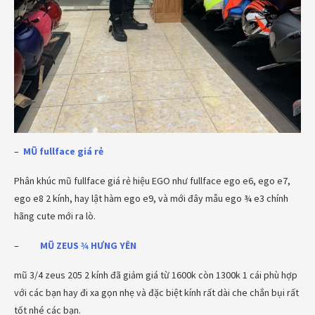
–
MŨ fullface giá rẻ
Phân khúc mũ fullface giá rẻ hiệu EGO như fullface ego e6, ego e7,
ego e8 2 kính, hay lật hàm ego e9, và mới đây mẫu ego ¾ e3 chính
hãng cute mới ra lò.
–
MŨ ZEUS ¾
HƯNG YÊN
mũ 3/4 zeus 205 2 kính đã giảm giá từ 1600k còn 1300k 1 cái phù hợp
với các bạn hay đi xa gọn nhẹ và đặc biệt kính rất dài che chắn bụi rất
tốt nhé các bạn.