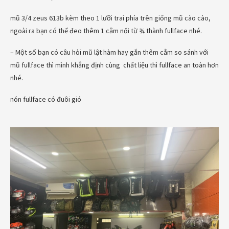
mũ 3/4 zeus 613b kèm theo 1 lưỡi trai phía trên giống mũ cào cào,
ngoài ra bạn có thể đeo thêm 1 cằm nối từ ¾ thành fullface nhé.
– Một số bạn có câu hỏi mũ lật hàm hay gắn thêm cằm so sánh với
mũ fullface thì mình khẳng định cùng chất liệu thì fullface an toàn hơn
nhé.
nón fullface có đuôi gió