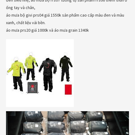
đen siêu nhẹ, áo mưa bộ rrs07 tương tự sản phẩm rrs06 thêm thun ở
ống tay và chân,
áo mưa bộ givi prs04 giá 1550k sản phẩm cao cấp màu đen và màu
xanh, chất liệu vải bền.
áo mưa prs20 giá 1000k và áo mưa grain 1340k