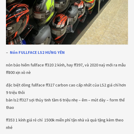
–
Nón FULLFACE LS2 HƯNG YÊN
nón bảo hiểm fullface ff320 2 kính, hay ff397, và 2020 naỳ mới ra mẫu
ff800 xịn xò nè
đặc biệt dòng fullface ff327 carbon cao cấp nhất của LS2 giá chỉ hơn
9 triệu thôi
bản ls2 ff327 sợi thủy tinh tầm 6 triệu nhẹ – êm – mút dày – form thể
thao
ff353 1 kính giá rẻ chỉ 1500k miễn phí tận nhà và quà tặng kèm theo
nhé