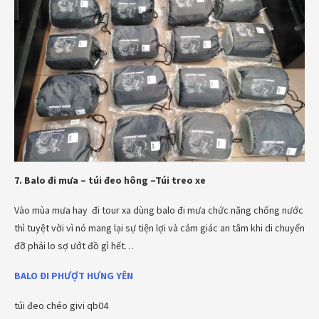
7. Balo đi mưa – túi đeo hông –Túi treo xe
Vào mùa mưa hay đi tour xa dùng balo đi mưa chức năng chống nước
thì tuyệt vời vì nó mang lại sự tiện lợi và cảm giác an tâm khi di chuyển
đỡ phải lo sợ ướt đồ gì hết…
BALO ĐI PHƯỢT HƯNG YÊN
túi đeo chéo givi qb04