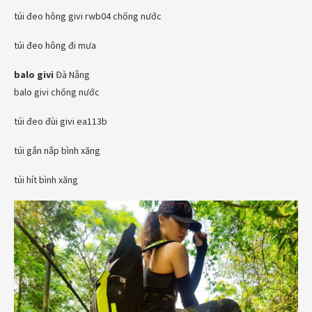
túi đeo hông givi rwb04 chống nước
túi đeo hông đi mưa
balo givi
Đà Nẵng
balo givi chống nước
túi đeo đùi givi ea113b
túi gắn nắp bình xăng
túi hít bình xăng