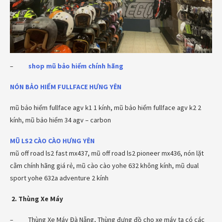
–
shop mũ bảo hiểm chính hãng
NÓN BẢO HIỂM FULLFACE
HƯNG YÊN
mũ bảo hiểm fullface agv k1 1 kính, mũ bảo hiểm fullface agv k2 2
kính, mũ bảo hiểm 34 agv – carbon
MŨ LS2 CÀO CÀO
HƯNG YÊN
mũ off road ls2 fast mx437, mũ off road ls2 pioneer mx436, nón lặt
cằm chính hãng giá rẻ, mũ cào cào yohe 632 không kính, mũ dual
sport yohe 632a adventure 2 kính
2. Thùng Xe Máy
– Thùng Xe Máy Đà Nẵng, Thùng đựng đồ cho xe máy ta có các