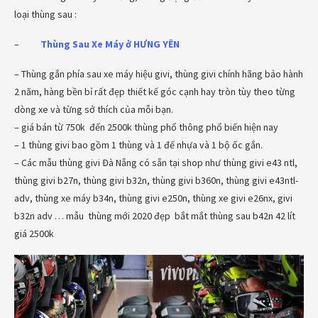
loại thùng sau :
–
Thùng Sau Xe Máy ở
HƯNG YÊN
– Thùng gắn phía sau xe máy hiệu givi, thùng givi chính hãng bảo hành
2 năm, hàng bền bỉ rất đẹp thiết kế góc cạnh hay tròn tùy theo từng
dòng xe và từng sở thích của mỗi bạn.
– giá bán từ 750k đến 2500k thùng phổ thông phổ biến hiện nay
– 1 thùng givi bao gồm 1 thùng và 1 đế nhựa và 1 bộ ốc gắn.
– Các mẫu thùng givi Đà Nẵng có sẵn tại shop như thùng givi e43 ntl,
thùng givi b27n, thùng givi b32n, thùng givi b360n, thùng givi e43ntl-
adv, thùng xe máy b34n, thùng givi e250n, thùng xe givi e26nx, givi
b32n adv … mẫu thùng mới 2020 đẹp bắt mắt thùng sau b42n 42 lít
giá 2500k