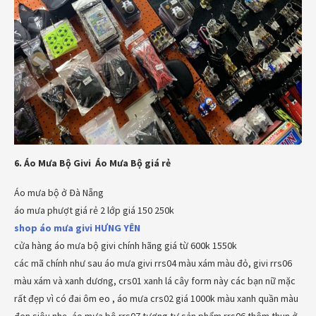
6. Áo Mưa Bộ Givi Áo Mưa Bộ giá rẻ
Áo mưa bộ ở Đà Nẵng
áo mưa phượt giá rẻ 2 lớp giá 150 250k
shop áo mưa givi
HƯNG YÊN
cửa hàng áo mưa bộ givi chính hãng giá từ 600k 1550k
các mã chính như sau áo mưa givi rrs04 màu xám màu đỏ, givi rrs06
màu xám và xanh dương, crs01 xanh lá cây form này các bạn nữ mặc
rất đẹp vì có đai ôm eo , áo mưa crs02 giá 1000k màu xanh quần màu