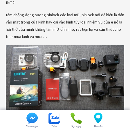
thứ 2
tấm chống đọng sương pinlock các loại mũ, pinlock nói dễ hiểu là dán
vào mặt trong của kính hay cài vào kính tùy loại nhiệm vụ của e nó là
hơi thở của mình không làm mờ kính nhé, rất tiện lợi và cần thiết cho
tour mùa lạnh và mưa …
pinlock ego, pinlock ls2, pinlock yohe, pinlock agv
Messenger
Zalo
Gọi ngay
Bản đồ