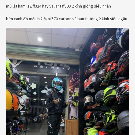
mũ lật hàm ls2 ff324 hay valiant ff399 2 kính giống siêu nhân
bên cạnh đó mẫu ls2 ¾ of570 carbon và bản thường 2 kính siêu ngầu