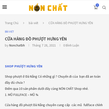
0
Trang Chủ
bài viết
CỮA HÀNG ĐỒ PHƯỢT HƯNG YÊN
BÀI VIẾT
CỮA HÀNG ĐỒ PHƯỢT HƯNG YÊN
by
Nonchatbh
Tháng 7 28, 2021
0 Bình Luận
SHOP PHƯỢT HƯNG YÊN
Shop phượt ở Đà Nẵng Có những gì ? Chuyến đi của bạn đã an toàn
đầy đủ chưa ?
Điểm qua 10 sản phẩm dưới đây cùng NÓN CHẤT Shop nhé.
1. MŨ FULLFACE – MŨ ¾
Cửa hàng đồ phượt Đà Nẵng chuyên cung cấp các mũ fullface chính