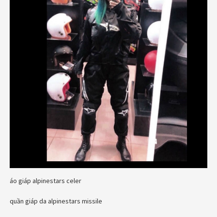
áo giáp alpinestars celer
quần giáp da alpinestars missile