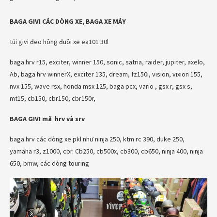
BAGA GIVI CÁC DÒNG XE, BAGA XE MÁY
túi givi đeo hông đuôi xe ea101 30l
baga hrv r15, exciter, winner 150, sonic, satria, raider, jupiter, axelo,
Ab, baga hrv winnerX, exciter 135, dream, fz150i, vision, vixion 155,
nvx 155, wave rsx, honda msx 125, baga pcx, vario , gsx r, gsx s,
mt15, cb150, cbr150, cbr150r,
BAGA GIVI mã hrv và srv
baga hrv các dòng xe pkl như ninja 250, ktm rc 390, duke 250,
yamaha r3, z1000, cbr. Cb250, cb500x, cb300, cb650, ninja 400, ninja
650, bmw, các dòng touring