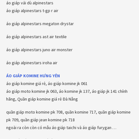
áo giáp vải dù alpinestars
áo giáp alpinestars t-gp r air
áo giáp alpinestars megaton drystar
áo giáp alpinestars ast air textile
áo giáp alpinestars juno air monster
áo giáp alpinestars iroha air
ÁO GIÁP KOMINE
HƯNG YÊN
áo giáp komine giá rẻ, áo giáp komine jk 061
áo giáp moto komine jk 063, áo komine jk 137, áo giáp jk 141 chính
hãng, Quần giáp komine giá rẻ Đà Nẵng
quần giáp moto komine pk 708, quần komine 717, quần giáp komine
pk 709, quần giáp jean komine pk 718
ngoài ra còn còn có mẫu áo giáp taichi và áo giáp furygan …