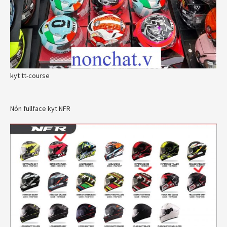
kyt tt-course
Nón fullface kyt NFR