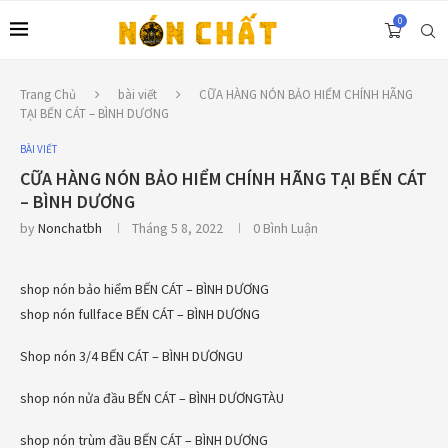
0
Trang Chủ
bài viết
CỮA HÀNG NÓN BẢO HIỂM CHÍNH HÃNG
TẠI BẾN CÁT – BÌNH DƯƠNG
BÀI VIẾT
CỮA HÀNG NÓN BẢO HIỂM CHÍNH HÃNG TẠI BẾN CÁT
– BÌNH DƯƠNG
by
Nonchatbh
Tháng 5 8, 2022
0 Bình Luận
shop nón bảo hiểm BẾN CÁT – BÌNH DƯƠNG
shop nón fullface BẾN CÁT – BÌNH DƯƠNG
Shop nón 3/4 BẾN CÁT – BÌNH DƯƠNGU
shop nón nửa đầu BẾN CÁT – BÌNH DƯƠNGTÀU
shop nón trùm đầu BẾN CÁT – BÌNH DƯƠNG