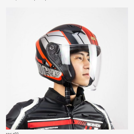
roc r02