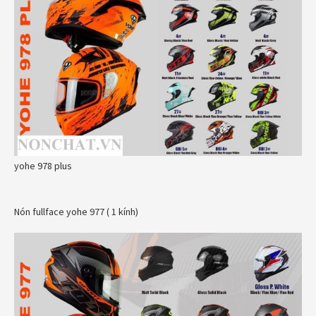
yohe 978 plus
Nón fullface yohe 977 ( 1 kính)