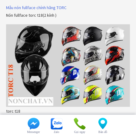
Mẫu nón fullface chính hãng TORC
Nón fullface torc t18(2 kính )
torc t18
Nón fullface Poc revo
Messenger
Zalo
Gọi ngay
Bản đồ