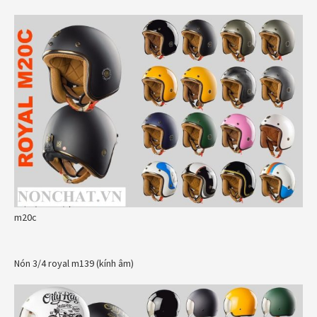
m20c
Nón 3/4 royal m139 (kính âm)