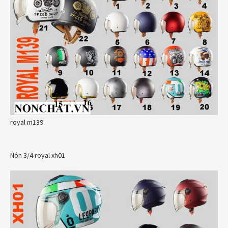
royal m139
Nón 3/4 royal xh01