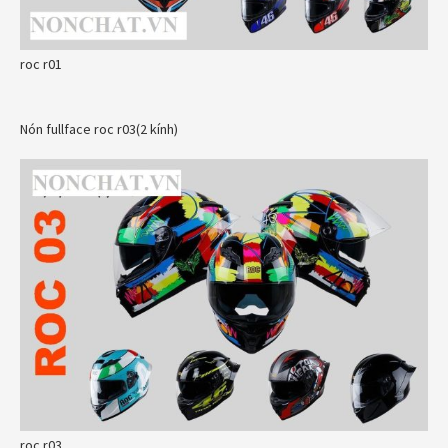
roc r01
Nón fullface roc r03(2 kính)
roc r03