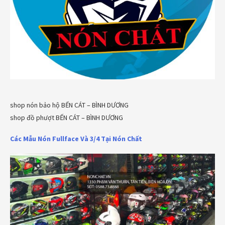
shop nón bảo hộ BẾN CÁT – BÌNH DƯƠNG
shop đồ phượt BẾN CÁT – BÌNH DƯƠNG
Các Mẫu Nón Fullface Và 3/4 Tại Nón Chất