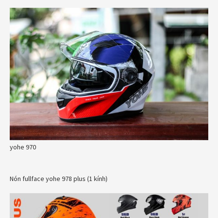
yohe 970
Nón fullface yohe 978 plus (1 kính)