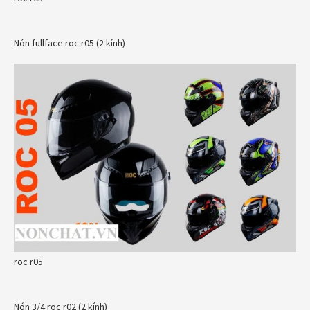
Nón fullface roc r05 (2 kính)
roc r05
Nón 3/4 roc r02 (2 kính)