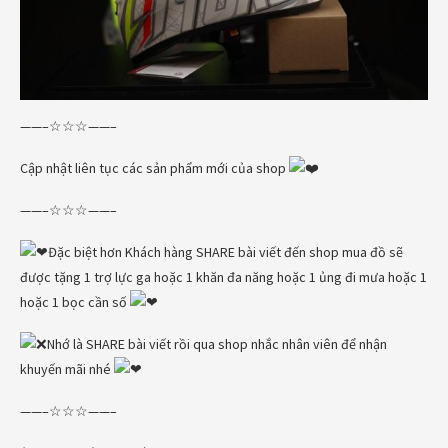
——–☆☆☆——–
Cập nhật liên tục các sản phẩm mới của shop
——–☆☆☆——–
Đặc biệt hơn Khách hàng SHARE bài viết đến shop mua đồ sẽ
được tặng 1 trợ lực ga hoặc 1 khăn đa năng hoặc 1 ủng đi mưa hoặc 1
hoặc 1 bọc cần số
Nhớ là SHARE bài viết rồi qua shop nhắc nhân viên để nhận
khuyến mãi nhé
——–☆☆☆——–