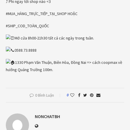
⤴ Phi ngay tới shop nào <3
#MUA_HÀNG_TRỰC_TIẾP_TẠI_SHOP HOẶC
#SHIP_COD_TOÀN_QUỐC
Mở cửa 8h00-21h30 tất cả các ngày trong tuần.
0588.73.8888
1330 Phạm Văn Thuận, Biên Hòa, Đồng Nai => cách coopmax về
hướng Quảng Trường 100m.
0 Bình Luận
0
NONCHATBH