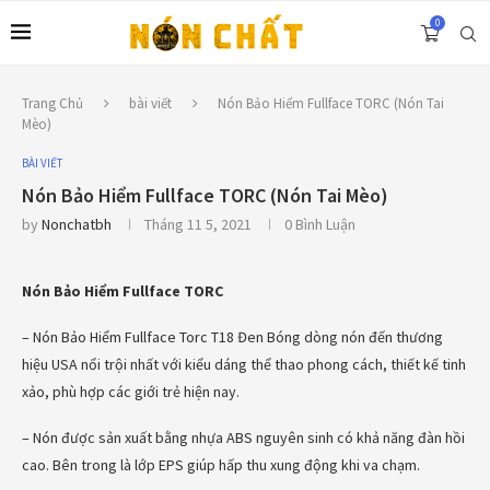
0
Trang Chủ
bài viết
Nón Bảo Hiểm Fullface TORC (Nón Tai
Mèo)
BÀI VIẾT
Nón Bảo Hiểm Fullface TORC (Nón Tai Mèo)
by
Nonchatbh
Tháng 11 5, 2021
0 Bình Luận
Nón Bảo Hiểm Fullface TORC
– Nón Bảo Hiểm Fullface Torc T18 Đen Bóng dòng nón đến thương
hiệu USA nổi trội nhất với kiểu dáng thể thao phong cách, thiết kế tinh
xảo, phù hợp các giới trẻ hiện nay.
– Nón được sản xuất bằng nhựa ABS nguyên sinh có khả năng đàn hồi
cao. Bên trong là lớp EPS giúp hấp thu xung động khi va chạm.