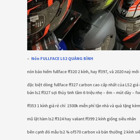
–
Nón FULLFACE LS2 QUẢNG BÌNH
nón bảo hiểm fullface ff320 2 kính, hay ff397, và 2020 naỳ mới
đặc biệt dòng fullface ff327 carbon cao cấp nhất của LS2 giá c
bản ls2 ff327 sợi thủy tinh tầm 6 triệu nhẹ – êm – mút dày – f
ff353 1 kính giá rẻ chỉ 1500k miễn phí tận nhà và quà tặng kè
mũ lật hàm ls2 ff324 hay valiant ff399 2 kính giống siêu nhân
bên cạnh đó mẫu ls2 ¾ of570 carbon và bản thường 2 kính si