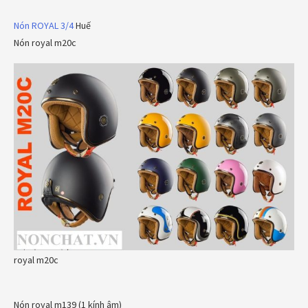
Nón ROYAL 3/4
Huế
Nón royal m20c
royal m20c
Nón royal m139 (1 kính âm)