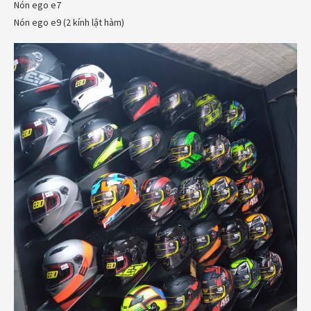
Nón ego e7
Nón ego e9 (2 kính lật hàm)