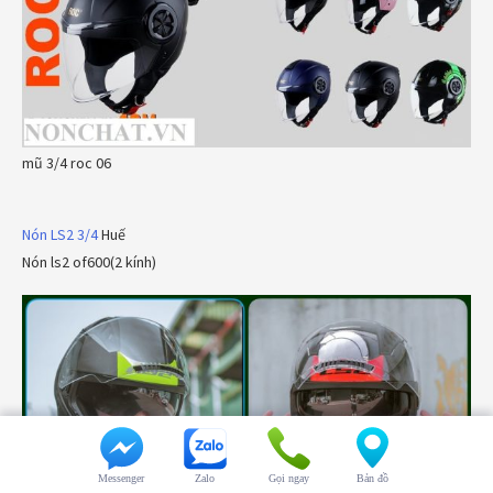
mũ 3/4 roc 06
Nón LS2 3/4
Huế
Nón ls2 of600(2 kính)
Messenger
Zalo
Gọi ngay
Bản đồ