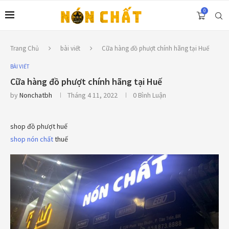
0
Trang Chủ
bài viết
Cữa hàng đồ phượt chính hãng tại Huế
BÀI VIẾT
Cữa hàng đồ phượt chính hãng tại Huế
by
Nonchatbh
Tháng 4 11, 2022
0 Bình Luận
shop đồ phượt huế
shop nón chất
thuế