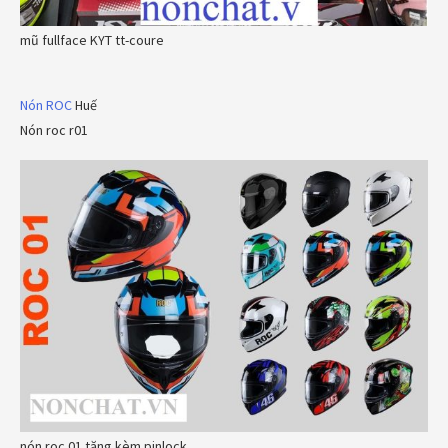
mũ fullface KYT tt-coure
Nón ROC
Huế
Nón roc r01
nón roc 01 tặng kèm pinlock