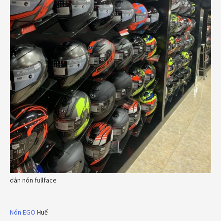
dàn nón fullface
Nón EGO
Huế