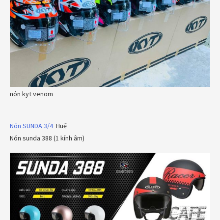
nón kyt venom
Nón SUNDA 3/4
Huế
Nón sunda 388 (1 kính âm)