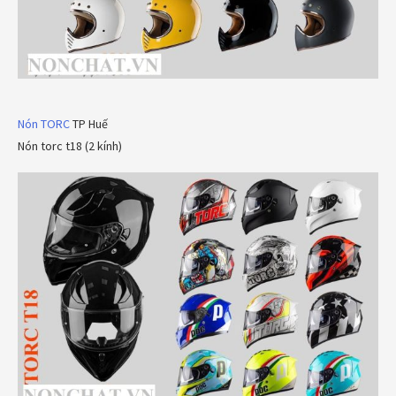
Nón TORC
TP Huế
Nón torc t18 (2 kính)