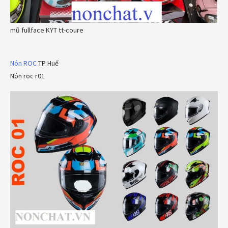
mũ fullface KYT tt-coure
Nón ROC
TP Huế
Nón roc r01