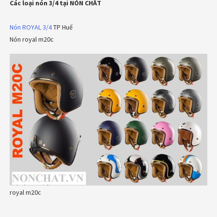
Các loại nón 3/4 tại NÓN CHẤT
Nón ROYAL 3/4
TP Huế
Nón royal m20c
royal m20c