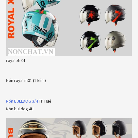
royal xh 01
Nón royal m01 (1 kính)
Nón BULLDOG 3/4
TP Huế
Nón bulldog 4U