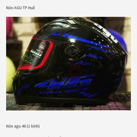
Nón AGU TP Huế
Nón agu 46 (1 kính)