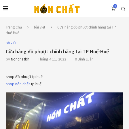
0
Trang Chủ
bài viết
Cữa hàng đồ phượt chính hãng tại TP
Huế-Huế
BÀI VIẾT
Cữa hàng đồ phượt chính hãng tại TP Huế-Huế
by
Nonchatbh
Tháng 4 11, 2022
0 Bình Luận
shop đồ phượt tp huế
shop nón chất
tp huế