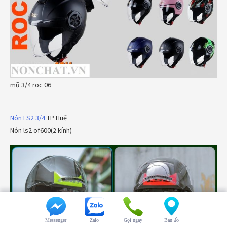
mũ 3/4 roc 06
Nón LS2 3/4
TP Huế
Nón ls2 of600(2 kính)
Messenger
Zalo
Gọi ngay
Bản đồ