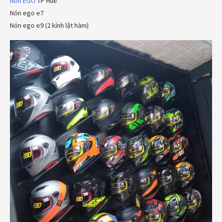
Nón EGO
TP Huế
Nón ego e7
Nón ego e9 (2 kính lật hàm)